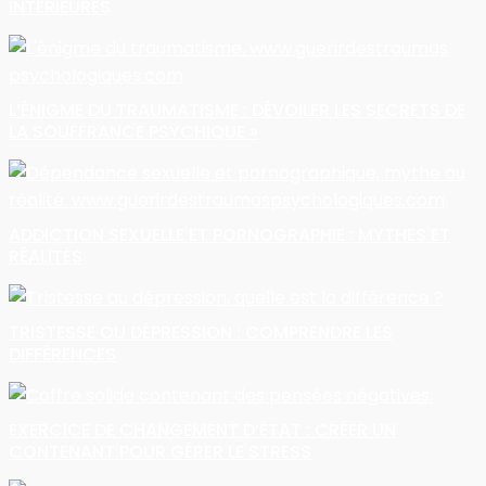
INTÉRIEURES
L’ÉNIGME DU TRAUMATISME : DÉVOILER LES SECRETS DE
LA SOUFFRANCE PSYCHIQUE »
ADDICTION SEXUELLE ET PORNOGRAPHIE : MYTHES ET
RÉALITÉS
TRISTESSE OU DÉPRESSION : COMPRENDRE LES
DIFFÉRENCES
EXERCICE DE CHANGEMENT D’ÉTAT : CRÉER UN
CONTENANT POUR GÉRER LE STRESS