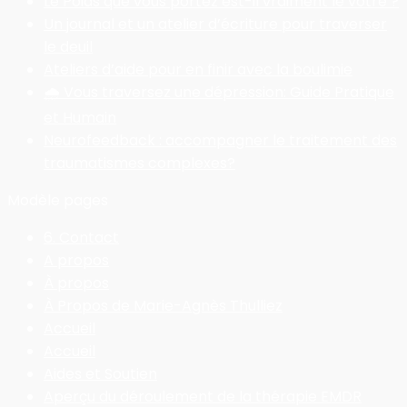
Le Poids que vous portez est-il vraiment le vôtre ?
Un journal et un atelier d’écriture pour traverser
le deuil
Ateliers d’aide pour en finir avec la boulimie
🌧️ Vous traversez une dépression: Guide Pratique
et Humain
Neurofeedback : accompagner le traitement des
traumatismes complexes?
Modèle pages
6. Contact
A propos
À propos
À Propos de Marie-Agnès Thulliez
Accueil
Accueil
Aides et Soutien
Aperçu du déroulement de la thérapie EMDR