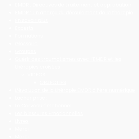
EMDR : Directives de traitement et approbation
EMDR : Un aperçu du déroulement de la thérapie
En savoir plus
Experts
Formations
Glossaire
Groupes
Guérir des traumatismes avec l’EMDR et les
thérapies croisées
VIDEOS
OBJECTIFS
L’évolution de la thérapie EMDR à l’ère numérique
Lacher prise :
Le Cerveau émotionnel
Les blessures Émotionnelles
Livres
Merci
Merci