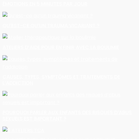
ÉMOTIONS EN 5 MINUTES PAR JOUR
QU’EST-CE QU’UN TRAUMA VICARIANT ?
ATELIERS D’AIDE POUR EN FINIR AVEC LA BOULIMIE
CAUSES, TYPES, SYMPTÔMES ET TRAITEMENTS DE
L’ADDICTION
POURQUOI PARLER AUX ENFANTS DES RISQUES D’ABUS
SEXUELS EST IMPORTANT ?