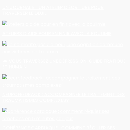
UN JOURNAL ET UN ATELIER D’ÉCRITURE POUR
TRAVERSER LE DEUIL
ATELIERS D’AIDE POUR EN FINIR AVEC LA BOULIMIE
🌧️ VOUS TRAVERSEZ UNE DÉPRESSION: GUIDE PRATIQUE
ET HUMAIN
NEUROFEEDBACK : ACCOMPAGNER LE TRAITEMENT DES
TRAUMATISMES COMPLEXES?
COHÉRENCE CARDIAQUE : COMMENT RÉGULER SES