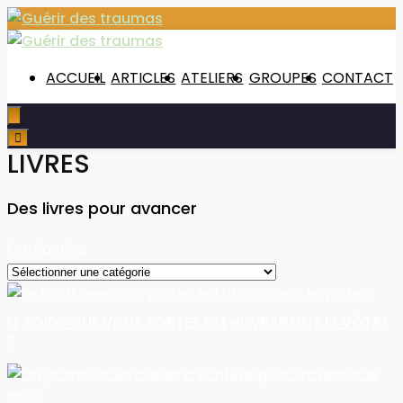
ACCUEIL
ARTICLES
ATELIERS
GROUPES
CONTACT
LIVRES
Des livres pour avancer
Catégories
Catégories
LE POIDS QUE VOUS PORTEZ EST-IL VRAIMENT LE VÔTRE
?