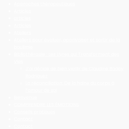
Approches thérapeutiques
Articles
articles
Articles
Ateliers
Ateliers pour évoluer, apprivoiser et sortir de la
boulimie
Bibliothérapie : Les Livres qui Transforment des
Vies
J’ai décidé de bien vieillir de Claudine Badey
Rodriguez
La réconciliation: De la haine du corps à
l’amour de soi
Bienvenue
COMPRENDRE LES ÉMOTIONS
Conseils pratiques
Contact
Contact