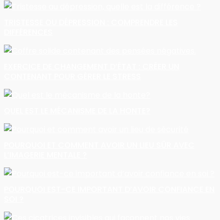
TRISTESSE OU DÉPRESSION : COMPRENDRE LES
DIFFÉRENCES
EXERCICE DE CHANGEMENT D’ÉTAT : CRÉER UN
CONTENANT POUR GÉRER LE STRESS
QUEL EST LE MÉCANISME DE LA HONTE?
POURQUOI ET COMMENT AVOIR UN LIEU SÛR AVEC
L’IMAGERIE MENTALE ?
POURQUOI EST-CE IMPORTANT D’AVOIR CONFIANCE EN
SOI ?