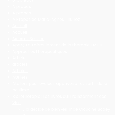
6. Contact
A propos
À propos
À Propos de Marie-Agnès Thulliez
Accueil
Accueil
Aides et Soutien
Aperçu du déroulement de la thérapie EMDR
Approches thérapeutiques
Articles
articles
Articles
Ateliers
Ateliers pour évoluer, apprivoiser et sortir de la
boulimie
Bibliothérapie : Les Livres qui Transforment des
Vies
J’ai décidé de bien vieillir de Claudine Badey