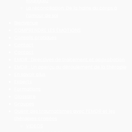
Rodriguez
La réconciliation: De la haine du corps à
l’amour de soi
Bienvenue
COMPRENDRE LES ÉMOTIONS
Conseils pratiques
Contact
Contact
EMDR : Directives de traitement et approbation
EMDR : Un aperçu du déroulement de la thérapie
En savoir plus
Experts
Formations
Glossaire
Groupes
Guérir des traumatismes avec l’EMDR et les
thérapies croisées
VIDEOS