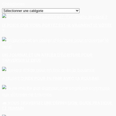
Catégories
Catégories
LE POIDS QUE VOUS PORTEZ EST-IL VRAIMENT LE VÔTRE
?
UN JOURNAL ET UN ATELIER D’ÉCRITURE POUR
TRAVERSER LE DEUIL
ATELIERS D’AIDE POUR EN FINIR AVEC LA BOULIMIE
🌧️ VOUS TRAVERSEZ UNE DÉPRESSION: GUIDE PRATIQUE
ET HUMAIN