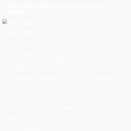
LÂCHER PRISE SUR LE DÉSIR DE CONTRÔLE POUR
AVANCER
LÂCHER PRISE
Messages récents
Le Poids que vous portez est-il vraiment le vôtre ?
Un journal et un atelier d’écriture pour traverser
le deuil
Ateliers d’aide pour en finir avec la boulimie
🌧️ Vous traversez une dépression: Guide Pratique
et Humain
Neurofeedback : accompagner le traitement des
traumatismes complexes?
Modèle pages