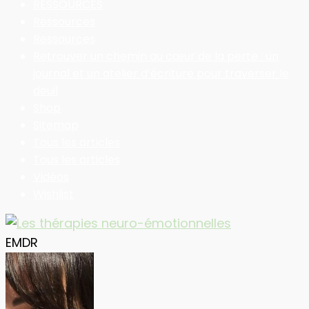
RESSOURCES
Ressources
Ressources
Retrouver un chemin au cœur de la perte : un
journal et un atelier d’écriture pour traverser le
deuil
Shop
Sitemap
Tous les articles
Tous les articles
Vidéos
Wishlist
EMDR