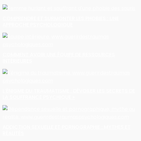
COMPRENDRE ET SURMONTER LES PHOBIES : UNE
APPROCHE PSYCHOLOGIQUE
COMMENT AVOIR UNE ÉQUIPE DE RESSOURCES
INTÉRIEURES
L’ÉNIGME DU TRAUMATISME : DÉVOILER LES SECRETS DE
LA SOUFFRANCE PSYCHIQUE »
ADDICTION SEXUELLE ET PORNOGRAPHIE : MYTHES ET
RÉALITÉS