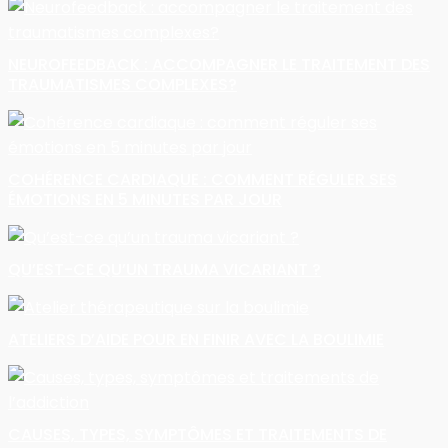
NEUROFEEDBACK : ACCOMPAGNER LE TRAITEMENT DES
TRAUMATISMES COMPLEXES?
COHÉRENCE CARDIAQUE : COMMENT RÉGULER SES
ÉMOTIONS EN 5 MINUTES PAR JOUR
QU’EST-CE QU’UN TRAUMA VICARIANT ?
ATELIERS D’AIDE POUR EN FINIR AVEC LA BOULIMIE
CAUSES, TYPES, SYMPTÔMES ET TRAITEMENTS DE